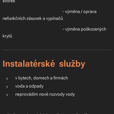
svorek
- výměna / oprava
nefunkčních zásuvek a vypínačů
- výměna poškozených
krytů
Instalatérské služby
v bytech, domech a firmách
voda a odpady
neprovádím nové rozvody vody